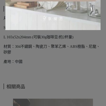
規格說明
尺寸：
S 165x52x152mm (可裝15g咖啡豆/約1杯量)
L 165x52x204mm (可裝30g咖啡豆/約2杯量)
材質：304不鏽鋼、陶瓷刀、聚苯乙烯、ABS樹脂、尼龍、
矽膠
產地：中國
相關商品