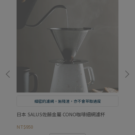
細密的濾網，無殘渣，亦不會萃取過度
日本 SALUS佐藤金屬 CONO咖啡細網濾杯
日
NT$950
NT