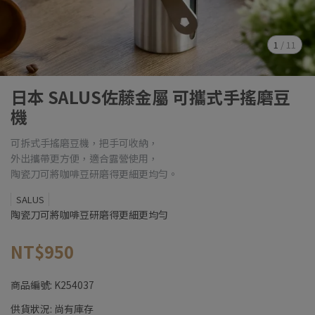
1
/
11
日本 SALUS佐藤金屬 可攜式手搖磨豆
機
可拆式手搖磨豆機，把手可收納，
外出攜帶更方便，適合露營使用，
陶瓷刀可將咖啡豆研磨得更細更均勻。
SALUS
陶瓷刀可將咖啡豆研磨得更細更均勻
NT$950
商品編號:
K254037
供貨狀況:
尚有庫存