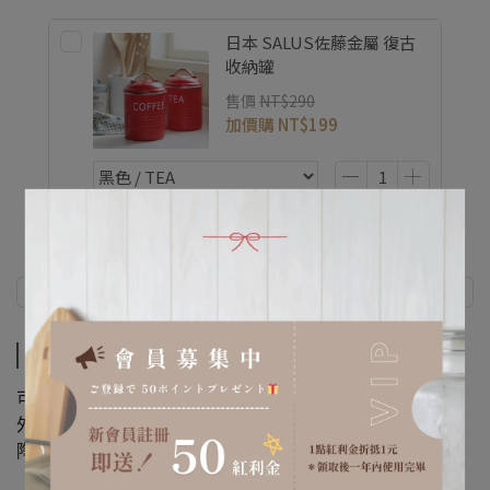
日本 SALUS佐藤金屬 復古
收納罐
售價
NT$290
加價購
NT$199
商品介紹
規格說明
商品介紹
可拆式手搖磨豆機，把手可收納，
外出攜帶更方便，適合露營使用，
陶瓷刀可將咖啡豆研磨得更細更均勻。