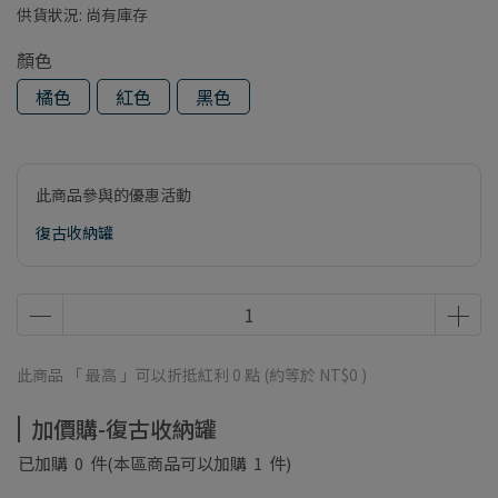
供貨狀況:
尚有庫存
顏色
橘色
紅色
黑色
此商品參與的優惠活動
復古收納罐
此商品 「 最高 」可以折抵紅利
0
點 (約等於
NT$0
)
加價購-復古收納罐
已加購
0
件
(本區商品可以加購
1
件)