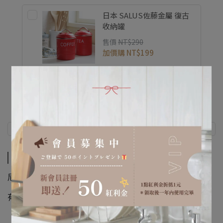
日本 SALUS佐藤金屬 復古
收納罐
售價
NT$290
加價購
NT$199
商品介紹
規格說明
商品介紹
尼龍材質輕巧、防燙，耐高溫，不傷碗盤鍋具
有吊孔可吊掛