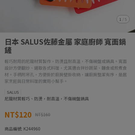
1
/
5
日本 SALUS佐藤金屬 家庭廚師 寬面鍋
鏟
輕巧耐用的尼龍材質製作，防燙且耐高溫，不傷碗盤或鍋具。寬面
設計方便翻炒、鏟取各式料理，尤其適合拌炒蔬菜、麵食或煎煮食
材。手柄附吊孔，方便掛於廚房壁掛收納，讓廚房整潔有序，是居
家烹飪與日常料理的實用小幫手。
SALUS
尼龍材質輕巧、防燙，耐高溫，不傷碗盤鍋具
NT$120
NT$160
商品編號:
K244960