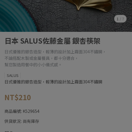
1
/
7
日本 SALUS佐藤金屬 銀杏筷架
日式優雅的銀杏造型，輕薄的設計加上霧面304不鏽鋼，
不論搭配木製或金屬餐具，都十分適合，
幫您製造用餐中的小小儀式感。
SALUS
日式優雅的銀杏造型，輕薄的設計加上霧面304不鏽鋼
NT$210
商品編號:
K529654
供貨狀況:
尚有庫存