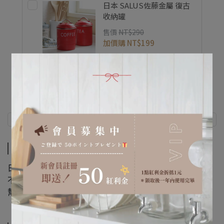
日本 SALUS佐藤金屬 復古
收納罐
售價
NT$290
加價購
NT$199
商品介紹
規格說明
商品介紹
日式優雅的銀杏造型，輕薄的設計加上霧面304不鏽鋼，
不論搭配木製或金屬餐具，都十分適合，
幫您製造用餐中的小小儀式感。