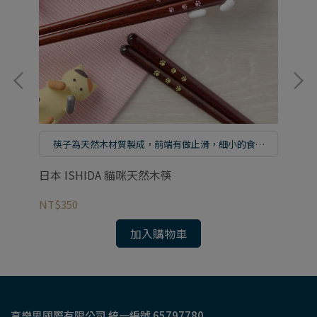
筷子為天然木材質製成，前端有做止滑，細小的食物
都可以輕易夾取
日
日本 ISHIDA 貓咪天然木筷
NT
NT$350
加入購物車
享樂思國際有限公司 統一編號 65797780