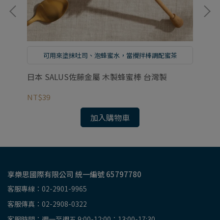
可用來塗抹吐司、泡蜂蜜水，當攪拌棒調配蜜茶
日本 SALUS佐藤金屬 木製蜂蜜棒 台灣製
日
NT$39
NT
加入購物車
享樂思國際有限公司 統一編號 65797780
客服專線：02-2901-9965
客服傳真：02-2908-0322
客服時間：週一至週五 9:00-12:00；13:00-17:30