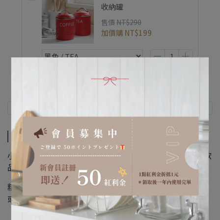
收納罐
售價
NT$290
加價購
NT$199
商品介紹
規格說明
商品介紹
小巧俐落，握感舒適，方便將檸檬片或弧形小塊輕鬆榨入飲
品或料理中。
精緻金屬質感兼具美觀與實用，不論是調製雞尾酒、果汁，
或在烹飪中增添酸香風味，都能成為理想的小幫手。