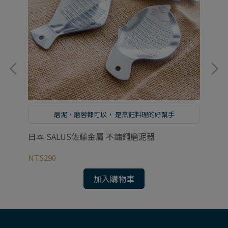
磨泥、磨蓉都可以， 是烹飪料理的好幫手
日
日本 SALUS佐藤金屬 不鏽鋼磨泥器
NT
NT$290
加入購物車