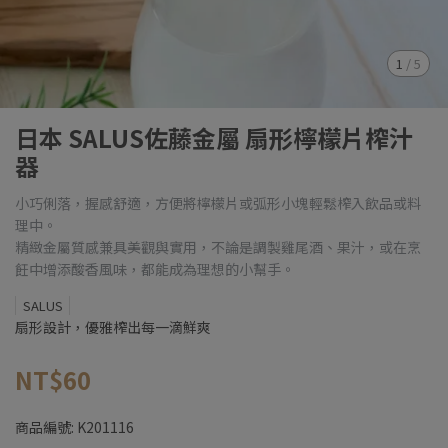
1
/
5
日本 SALUS佐藤金屬 扇形檸檬片榨汁
器
小巧俐落，握感舒適，方便將檸檬片或弧形小塊輕鬆榨入飲品或料
理中。
精緻金屬質感兼具美觀與實用，不論是調製雞尾酒、果汁，或在烹
飪中增添酸香風味，都能成為理想的小幫手。
SALUS
扇形設計，優雅榨出每一滴鮮爽
NT$60
商品編號:
K201116