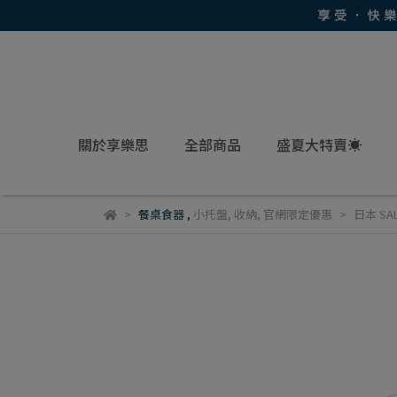
關於享樂思
全部商品
盛夏大特賣☀
餐桌食器
,
小托盤
,
收納
,
官網限定優惠
日本 S