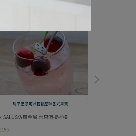
扁平壓頭可以輕鬆壓碎各式果實
304不
本 SALUS佐藤金屬 水果酒攪拌棒
日本 SALUS
$150
NT$110