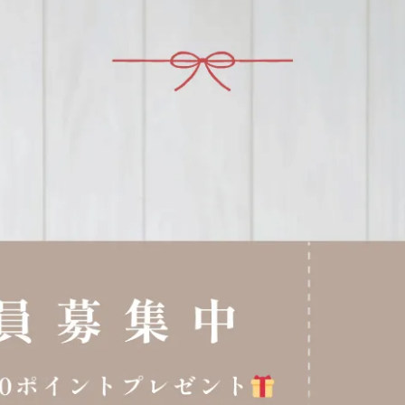
加入最愛
此商品 「 最高
佐藤金屬 復古收納罐
9