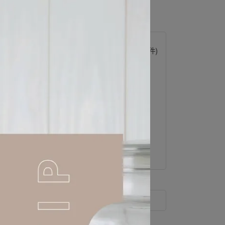
 」可以折抵紅利
243
點 (約等於
NT$243
)
已加購
0
件
(本區商品可以加購
1
件)
規格說明