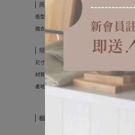
商品介紹
造型簡約優雅，線條順暢如水。
適合擺放餐具、甜點或小物，兼具收納與展示
規格說明
尺寸：235x75x10mm
材質：304不鏽鋼
產地：日本
相關商品