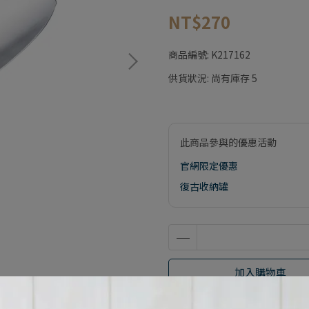
NT$270
商品編號:
K217162
供貨狀況:
尚有庫存 5
此商品參與的優惠活動
官網限定優惠
復古收納罐
加入購物車