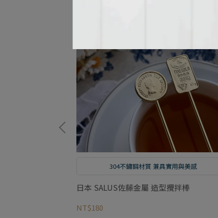
實用與美感
304不鏽鋼材質 兼具實用與美感
形攪拌棒
日本 SALUS佐藤金屬 造型攪拌棒
NT$180