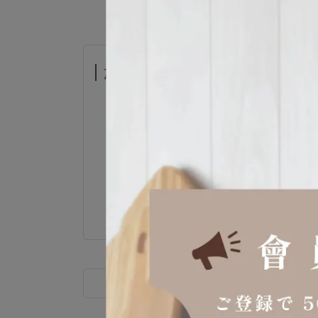
加價購-復古收納罐
日本 SALUS
售價
NT$290
加價購
NT$19
商品介紹