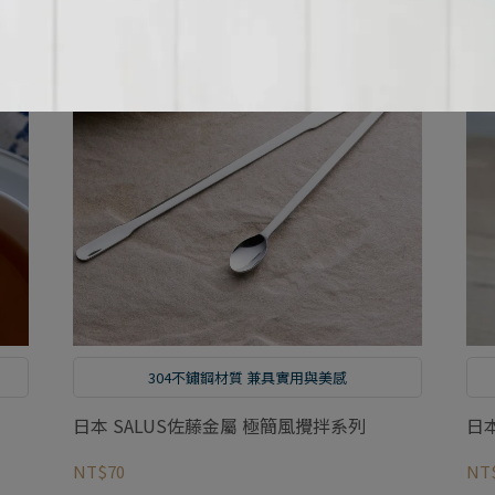
304不鏽鋼材質 兼具實用與美感
日本 SALUS佐藤金屬 極簡風攪拌系列
日
NT$70
NT