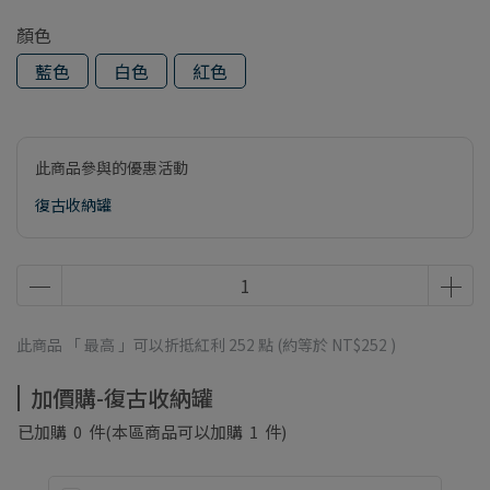
顏色
藍色
白色
紅色
此商品參與的優惠活動
復古收納罐
此商品 「 最高 」可以折抵紅利
252
點 (約等於
NT$252
)
加價購-復古收納罐
已加購
0
件
(本區商品可以加購
1
件)