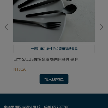
一套注重功能性的文青風質感餐具
日本 SALUS佐藤金屬 機內用餐具-黑色
日
NT$290
NT
加入購物車
享樂思國際有限公司 統一編號 65797780