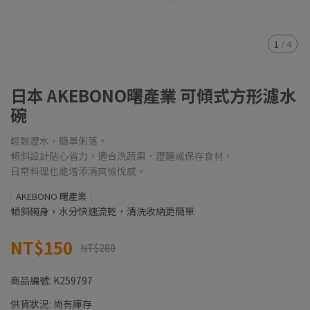
1
/
4
日本 AKEBONO曙產業 可傾式方形濾水
碗
輕鬆瀝水，簡單俐落。
傾斜設計貼心省力，適合洗蔬果、瀝麵或保存食材，
日常料理也能增添清爽愉悅感。
AKEBONO 曙產業
傾斜碗身，水分快速流乾，清洗收納更簡單
NT$150
NT$280
商品編號:
K259797
供貨狀況:
尚有庫存