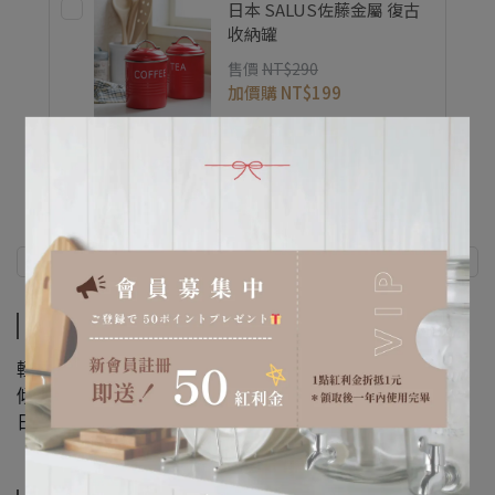
日本 SALUS佐藤金屬 復古
收納罐
售價
NT$290
加價購
NT$199
商品介紹
規格說明
商品介紹
輕鬆瀝水，簡單俐落。
傾斜設計貼心省力，適合洗蔬果、瀝麵或保存食材，
日常料理也能增添清爽愉悅感。