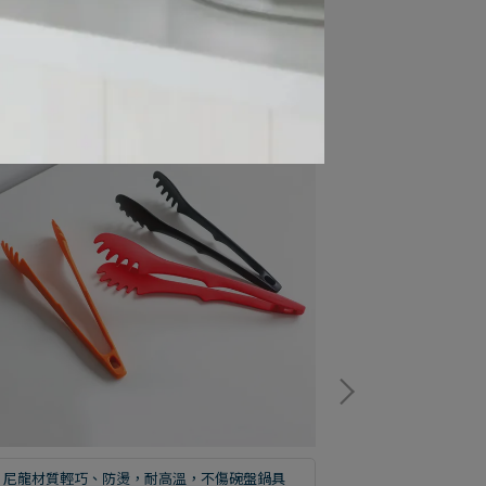
尼龍材質輕巧、防燙，耐高溫，不傷碗盤鍋具
尼龍材質輕巧