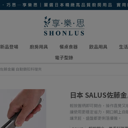
新品登場
廚房用具
餐桌食器
飲品用具
生活
電子型錄
US佐藤金屬 自動鎖扣料理夾
日本 SALUS佐藤
輕按握柄即可開合，操作直覺又
讓使用更穩定省力，開口朝上自
讓烹飪、盛盤都更俐落優雅。