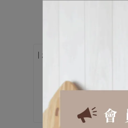
加價購-復古收納罐
日本 SALUS
售價
NT$290
加價購
NT$19