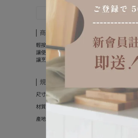
商品介紹
商品介紹
輕按握柄即可開合，操作直覺又順手。
讓使用更穩定省力，開口朝上自動鎖定，翻轉
讓烹飪、盛盤都更俐落優雅。
規格說明
尺寸：一般款 224mm / 迷你款 175mm
材質：不鏽鋼、矽膠
產地：中國