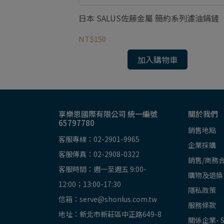
廚師 網狀漏勺
日本 SALUS佐藤金屬 簡約系列濾油鍋鏟
NT$150
加入購物車
享樂思國際有限公司 統一編號
關於我們
65797780
銷售地點
客服專線：02-2901-9965
企業採購
客服傳真：02-2908-0322
銷售/商務
客服時間：週一至週五 9:00-
購物及退換
12:00；13:00-17:30
隱私政策
信箱：serve@shonlus.com.tw
服務條款
地址：新北市新莊區中正路649-8
關係企業- 