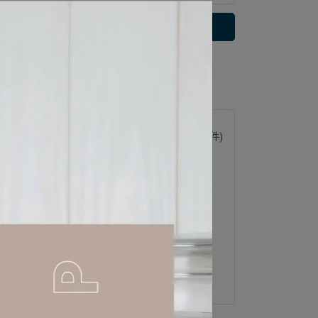
立即購買
 」可以折抵紅利
315
點 (約等於
NT$315
)
已加購
0
件
(本區商品可以加購
1
件)