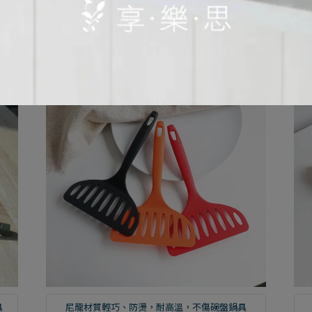
具
尼龍材質輕巧、防燙，耐高溫，不傷碗盤鍋具