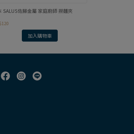
 SALUS佐藤金屬 家庭廚師 撈麵夾
日本 SALUS佐
$120
NT$120
加入購物車