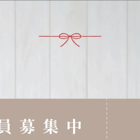
加入購物車
加入最愛
此商品 「 最高
佐藤金屬 復古收納罐
9