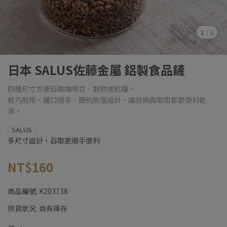
1
/
6
日本 SALUS佐藤金屬 鋁製食品鏟
四種尺寸方便舀取咖啡豆、穀物或乾糧。
輕巧耐用、鏟口順手，簡約俐落設計，讓收納與取用都更便利乾
淨。
SALUS
多尺寸設計，舀取更順手便利
NT$160
商品編號:
K203738
供貨狀況:
尚有庫存