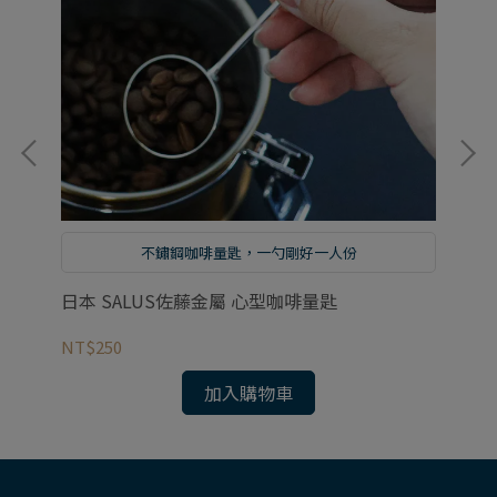
不鏽鋼咖啡量匙，一勺剛好一人份
日本 SALUS佐藤金屬 心型咖啡量匙
日
NT$250
NT
加入購物車