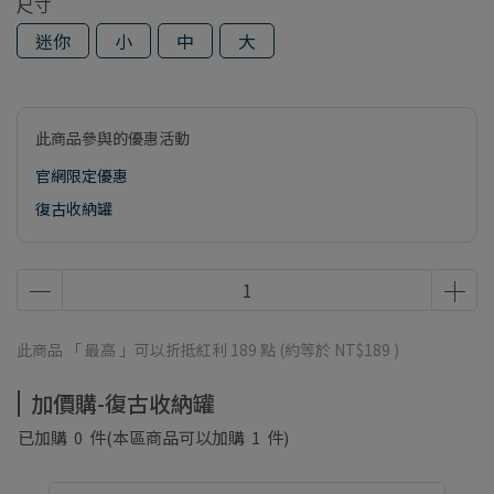
尺寸
迷你
小
中
大
此商品參與的優惠活動
官網限定優惠
復古收納罐
此商品 「 最高 」可以折抵紅利
189
點 (約等於
NT$189
)
加價購-復古收納罐
已加購
0
件
(本區商品可以加購
1
件)