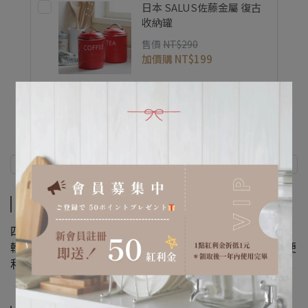
日本 SALUS佐藤金屬 復古
收納罐
售價
NT$290
加價購
NT$199
商品介紹
規格說明
商品介紹
四種尺寸方便舀取咖啡豆、穀物或乾糧。
輕巧耐用、鏟口順手，簡約俐落設計，讓收納與取用都更便
利乾淨。