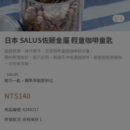
1
/
7
日本 SALUS佐藤金屬 輕量咖啡量匙
握感舒適、操作順手，方便精準量取咖啡粉份量。
簡約俐落設計，輕巧好用，無論手沖或濃縮咖啡，都能輕鬆掌握每
一次完美萃取。
SALUS
輕巧一匙，精準萃取更到位
NT$140
商品編號:
K249217
供貨狀況:
尚有庫存 1