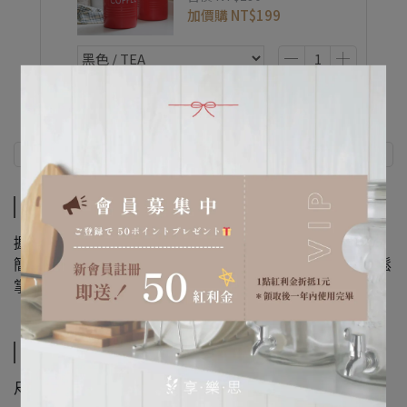
加價購
NT$199
商品介紹
規格說明
商品介紹
握感舒適、操作順手，方便精準量取咖啡粉份量。
簡約俐落設計，輕巧好用，無論手沖或濃縮咖啡，都能輕鬆
掌握每一次完美萃取。
規格說明
尺寸：148x42x25mm