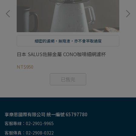
細密的濾網，無殘渣，亦不會萃取過度
日本 SALUS佐藤金屬 CONO咖啡細網濾杯
日
NT$950
NT
已售完
享樂思國際有限公司 統一編號 65797780
客服專線：02-2901-9965
客服傳真：02-2908-0322