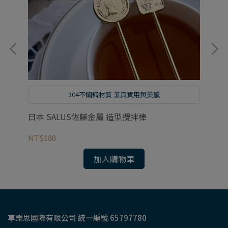
茶
304不鏽鋼材質 兼具實用與美感
日本 SALUS佐藤金屬 造型攪拌棒
日
NT$180
NT
加入購物車
享樂思國際有限公司 統一編號 65797780