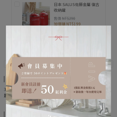
日本 SALUS佐藤金屬 復古
收納罐
售價
NT$290
加價購
NT$199
商品介紹
規格說明
商品介紹
304不鏽鋼材質，茶杯、茶壺柄設計，精巧可愛，
匙面大，可以查看茶葉的狀態。
規格說明