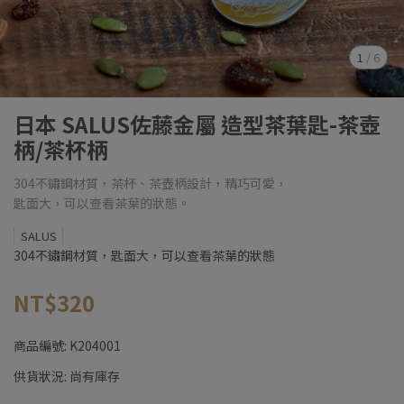
1
/
6
日本 SALUS佐藤金屬 造型茶葉匙-茶壺
柄/茶杯柄
304不鏽鋼材質，茶杯、茶壺柄設計，精巧可愛，
匙面大，可以查看茶葉的狀態。
SALUS
304不鏽鋼材質，匙面大，可以查看茶葉的狀態
NT$320
商品編號:
K204001
供貨狀況:
尚有庫存