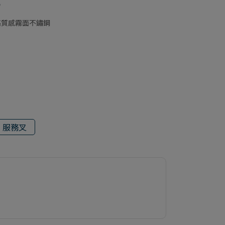
。
高質感霧面不鏽鋼
服務叉