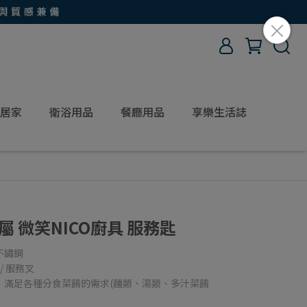
居家
衛浴用品
餐廳用品
享樂生活誌
屬 微笑NICO廚具 服務匙
不鏽鋼
/ 服務叉
，滿足各種分食菜餚的需求(麵類、湯類、多汁菜餚