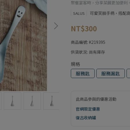
聚餐宴客時，分享菜餚更加便利
可愛笑臉手柄，搭配
SALUS
NT$300
商品編號:
K219395
供貨狀況:
尚有庫存
規格
服務匙
服務漏匙
此商品參與的優惠活動
官網限定優惠
復古收納罐