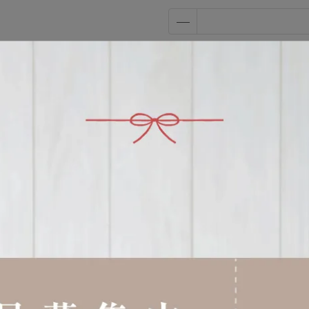
加入購物車
加入最愛
此商品 「 最高
佐藤金屬 復古收納罐
9