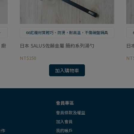
形
66尼龍材質輕巧、防燙，耐高溫，不傷碗盤鍋具
 廚
日本 SALUS佐藤金屬 簡約系列湯勺
日
NT$150
NT
加入購物車
會員專區
會員條款及權益
加入會員
合作
我的帳戶