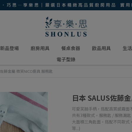
新品登場
廚房用具
餐桌食器
飲品用具
生活
電子型錄
US佐藤金屬 微笑NICO廚具 服務匙
日本 SALUS佐藤金
可愛笑臉手柄，搭配高質感霧面
共有3種款式，服務匙 / 服務漏匙 
大面積三角匙面，搭配不同款式
等...)