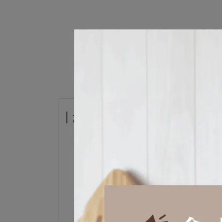
加價購-復古收納罐
日本 SALUS
售價
NT$290
加價購
NT$19