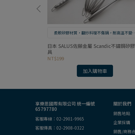
巧的手藝鎚打出凹
柔軟矽膠材質，翻炒料理不傷鍋，耐高溫不變
不變質
omi和風鎚目紋 服
日本 SALUS佐藤金屬 Scandic不鏽鋼矽膠
具
NT$199
加入購物車
享樂思國際有限公司 統一編號
關於我們
65797780
銷售地點
客服專線：02-2901-9965
企業採購
客服傳真：02-2908-0322
銷售/商務