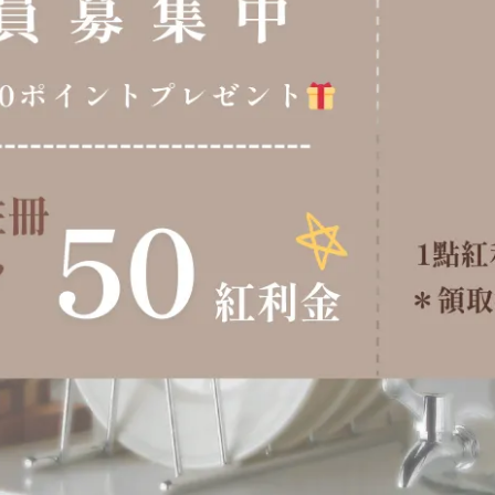
餚的需求(麵類、湯類、多汁菜餚等...)
 服務叉184x57mm