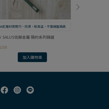
66尼龍材質輕巧、防燙，耐高溫，不傷碗盤鍋具
日本職人傳統手
本 SALUS佐藤金屬 簡約系列鍋鏟
日本 SALUS佐
務匙
$150
NT$250
加入購物車