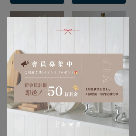
圓弧造型，經典黑優雅別緻
雙層設計，打造英式精緻下
午茶
日本 加藤金屬 圓弧點心架
日本 SALUS佐藤金屬 英式
雙層點心架
NT$770
NT$1,680
加入購物車
加入購物車