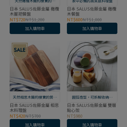
天然橄欖木簡約樸實的質
家中必備的高質感料理盤
感，木紋獨一無二
日本 SALUS佐藤金屬 橄欖
日本 SALUS佐藤金屬 橄欖
木握把餐盤
木餐盤
NT$720
NT$1,200
NT$600
NT$1,000
加入購物車
加入購物車
天然相思木簡約樸實的質感
圓弧造型，可拆解收納方
木紋獨一無二 增添高貴典雅
便， 可裝蛋糕、點心、三明
日本 SALUS佐藤金屬 相思
日本 SALUS佐藤金屬 雙層
木料理盤
點心架
的用餐氛圍 高強硬度，堅固
治、水果、果乾等
NT$420
NT$700
NT$980
耐用
加入購物車
加入購物車