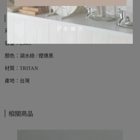
規格說明
尺寸：直徑76xH105mm(厚度3mm)
容量：250cc
顏色：湖水綠 / 煙燻黑
材質：TRITAN
產地：台灣
相關商品