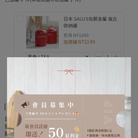
日本 SALUS佐藤金屬 復古
收納罐
售價
NT$290
加價購
NT$199
商品介紹
規格說明
商品介紹
日本高級飯店指定使用水杯，如同玻璃般的高透明度。
採Tritan(飽和聚酯樹脂)製作，耐壓、耐摔，不含雙酚A。
耐熱度-20~100度，可盛裝酒精飲品。