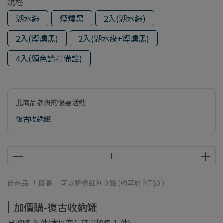
規格
湖水綠
煙燻黑
2入(湖水綠)
2入(煙燻黑)
2入(湖水綠+煙燻黑)
4入(顏色請打備註)
此商品參與的優惠活動
復古收納罐
此商品 「 最高 」可以折抵紅利
0
點 (約等於
NT$0
)
加價購-復古收納罐
已加購
0
件
(本區商品可以加購
1
件)