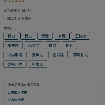
商品編號:
K108484
供貨狀況:
尚有庫存
規格
餐刀
餐叉
餐匙
茶匙
蛋糕叉
咖啡匙
水果叉
抹刀
糖匙
冰淇淋匙
攪拌匙
圓湯匙
葡萄柚匙
調味料匙
和菓叉
此商品參與的優惠活動
官網限定優惠
復古收納罐