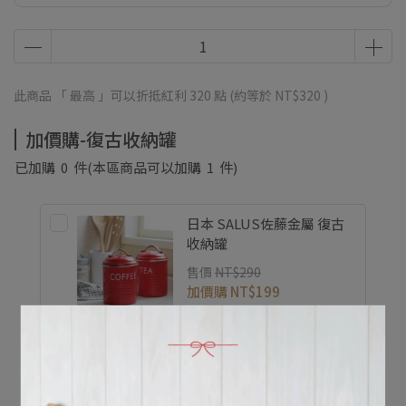
此商品 「 最高 」可以折抵紅利
320
點 (約等於
NT$320
)
加價購-復古收納罐
已加購
0
件
(本區商品可以加購
1
件)
日本 SALUS佐藤金屬 復古
收納罐
售價
NT$290
加價購
NT$199