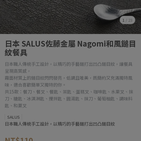
1
/
23
日本 SALUS佐藤金屬 Nagomi和風鎚目
紋餐具
日本職人傳統手工設計，以精巧的手藝鎚打出凹凸鎚目紋，讓餐具
呈現高質感，
霧面材質上的鎚目紋閃閃發亮，低調且唯美，既簡約又充滿獨特風
味，適合喜歡簡單又獨特的你。
共15款：餐刀、餐叉、餐匙、茶匙、蛋糕叉、咖啡匙、水果叉、抹
刀、糖匙、冰淇淋匙、攪拌匙、圓湯匙、抹刀、葡萄柚匙、調味料
匙、和菓叉
SALUS
日本職人傳統手工設計，以精巧的手藝鎚打出凹凸鎚目紋
NT$110