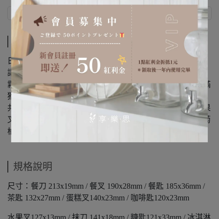
商品介紹
規格說明
商品介紹
日本職人傳統手工設計，以精巧的手藝鎚打出凹凸鎚目紋，
讓餐具呈現高質感，
霧面材質上的鎚目紋閃閃發亮，低調且唯美，既簡約又充滿
獨特風味，適合喜歡簡單又獨特的你。
共15款：餐刀、餐叉、餐匙、茶匙、蛋糕叉、咖啡匙、水果
叉、抹刀、糖匙、冰淇淋匙、攪拌匙、圓湯匙、抹刀、葡萄
柚匙、調味料匙、和菓叉
規格說明
尺寸：餐刀 213x19mm / 餐叉 190x28mm / 餐匙 185x36mm /
茶匙 132x27mm / 蛋糕叉140x23mm / 咖啡匙120x23mm
水果叉127x13mm / 抹刀 141x18mm / 糖匙121x33mm / 冰淇淋