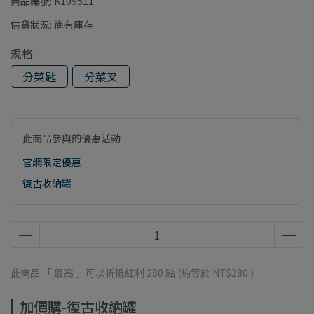
商品編號:
K109511
供貨狀況:
尚有庫存
規格
分菜匙
分菜叉
此商品參與的優惠活動
官網限定優惠
復古收納罐
此商品 「 最高 」可以折抵紅利
280
點 (約等於
NT$280
)
加價購-復古收納罐