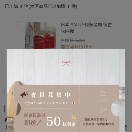
已加購
0
件
(本區商品可以加購
1
件)
日本 SALUS佐藤金屬 復古
收納罐
售價
NT$290
加價購
NT$199
商品介紹
規格說明
商品介紹
每日開心的笑臉形狀，造型特殊又可愛，
上菜時使用的服務生的湯匙叉子，勺子形狀較大，主要是用