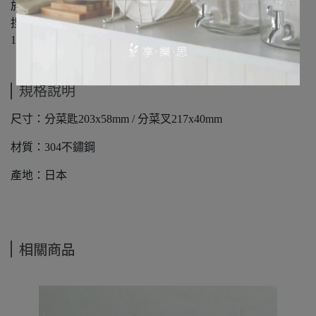
於將食物從大盤子分到小盤子。
捏取和分離食物時，一般會服務匙服務叉一起使用。
100%日本製造，採用304不鏽鋼製成，耐用且不會生鏽。
規格說明
尺寸：分菜匙203x58mm / 分菜叉217x40mm
材質：304不鏽鋼
產地：日本
相關商品